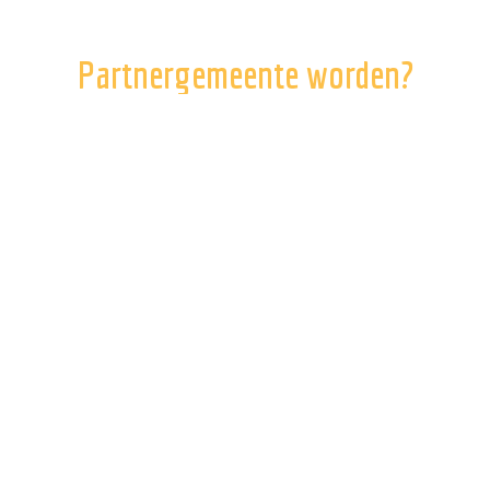
Partnergemeente worden?
Als gemeente of gemeentelijke
sportuitvoeringsorganisatie kun je partnergemeente
atletiek en wandelen worden.
Daarmee profiteer je niet alleen van intensievere
samenwerking maar ook van extra voordelen die het
partnerschap biedt. Wil je meer weten over
partnergemeente worden? Mail ons via
info@limburgathleticsplus.com en we nemen zo snel