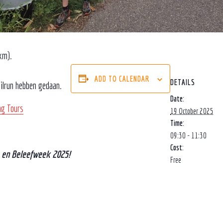
km).
ADD TO CALENDAR
DETAILS
ailrun hebben gedaan.
Date:
ng Tours
19 October 2025
Time:
09:30 - 11:30
Cost:
- en Beleefweek 2025!
Free